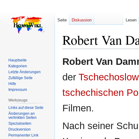
Seite
Diskussion
Lesen
Robert Van 
Zur
Zur
Robert Van Da
Hauptseite
Navigation
Suche
Kategorien
springen
springen
Letzte Änderungen
der
Tschechoslow
Zufällige Seite
Hilfe
tschechischen
Po
Impressum
Werkzeuge
Filmen.
Links auf diese Seite
Änderungen an
verlinkten Seiten
Nach seiner Schu
Spezialseiten
Druckversion
Permanenter Link