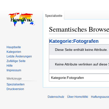
Spezialseite
Semantisches Brows
Zur
Zur
Kategorie:Fotografen
Navigation
Suche
Hauptseite
Diese Seite enthält keine Attribute.
springen
springen
Kategorien
Letzte Änderungen
Zufällige Seite
Keine Attribute verlinken auf diese 
Hilfe
Impressum
Werkzeuge
Spezialseiten
Druckversion
Datenschutz
Über HomoWiki
Haftungsauss