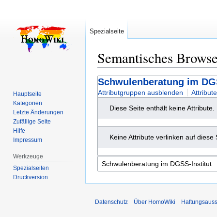
Spezialseite
Semantisches Brows
Zur
Zur
Schwulenberatung im DGS
Navigation
Suche
Attributgruppen ausblenden
Attribut
Hauptseite
springen
springen
Kategorien
Diese Seite enthält keine Attribute.
Letzte Änderungen
Zufällige Seite
Hilfe
Keine Attribute verlinken auf diese 
Impressum
Werkzeuge
Spezialseiten
Druckversion
Datenschutz
Über HomoWiki
Haftungsauss