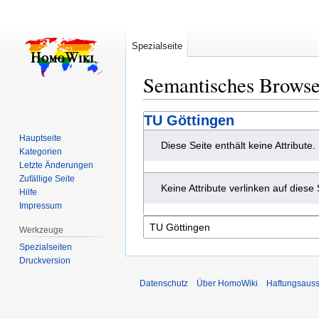
Spezialseite
Semantisches Brows
Zur
Zur
TU Göttingen
Navigation
Suche
Hauptseite
Diese Seite enthält keine Attribute.
springen
springen
Kategorien
Letzte Änderungen
Zufällige Seite
Keine Attribute verlinken auf diese 
Hilfe
Impressum
Werkzeuge
Spezialseiten
Druckversion
Datenschutz
Über HomoWiki
Haftungsauss