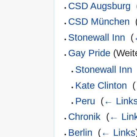
CSD Augsburg
‎
CSD München
‎
Stonewall Inn
‎
(
Gay Pride
(Weite
Stonewall Inn
Kate Clinton
‎
(
Peru
‎
(
← Link
Chronik
‎
(
← Lin
Berlin
‎
(
← Links