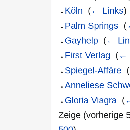
Köln
‎
(
← Links
)
Palm Springs
‎
(
Gayhelp
‎
(
← Lin
First Verlag
‎
(
← 
Spiegel-Affäre
‎
(
Anneliese Schw
Gloria Viagra
‎
(
←
Zeige (
vorherige 
500
)