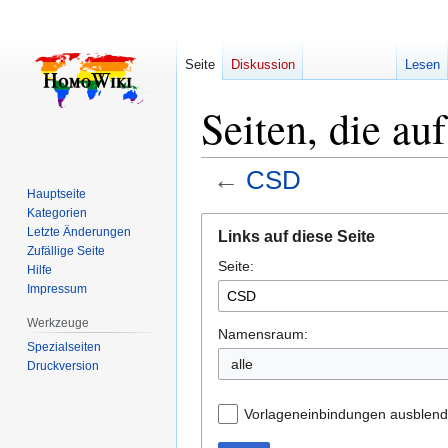
Seite
Diskussion
Lesen
Seiten, die au
←
CSD
Hauptseite
Kategorien
Zur
Zur
Letzte Änderungen
Links auf diese Seite
Navigation
Suche
Zufällige Seite
Seite:
springen
springen
Hilfe
Impressum
Werkzeuge
Namensraum:
Spezialseiten
alle
Druckversion
Vorlageneinbindungen ausblen