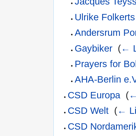
Jacques Teyss
Ulrike Folkerts
Andersrum Por
Gaybiker
‎
(
← L
Prayers for B
AHA-Berlin e.V
CSD Europa
‎
(
←
CSD Welt
‎
(
← L
CSD Nordameri