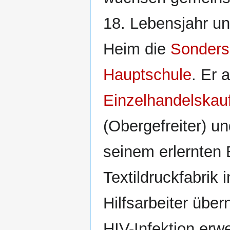
18. Lebensjahr un
Heim die
Sonders
Hauptschule
. Er 
Einzelhandelska
(Obergefreiter) un
seinem erlernten 
Textildruckfabrik 
Hilfsarbeiter übe
HIV-Infektion erwe