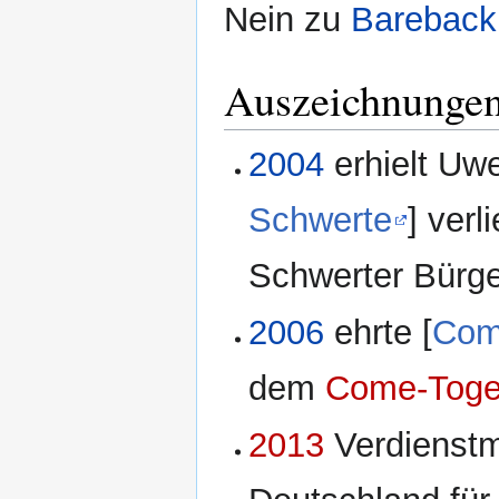
Nein zu
Bareback
Auszeichnunge
2004
erhielt Uwe
Schwerte
] ver
Schwerter Bürge
2006
ehrte [
Com
dem
Come-Toge
2013
Verdienstm