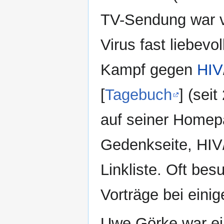
TV-Sendung war v
Virus fast liebevo
Kampf gegen
HIV
[
Tagebuch
] (seit
auf seiner Homepa
Gedenkseite, HIV
Linkliste. Oft bes
Vorträge bei eini
Uwe Görke war ein