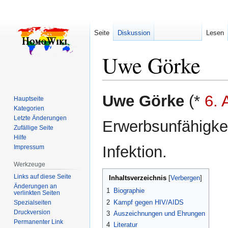
Seite
Diskussion
Lesen
Uwe Görke
Zur
Zur
Uwe Görke
(*
6. 
Hauptseite
Navigation
Suche
Kategorien
springen
springen
Letzte Änderungen
Erwerbsunfähigkei
Zufällige Seite
Hilfe
Infektion.
Impressum
Werkzeuge
Links auf diese Seite
Inhaltsverzeichnis
Änderungen an
1
Biographie
verlinkten Seiten
2
Kampf gegen HIV/AIDS
Spezialseiten
Druckversion
3
Auszeichnungen und Ehrungen
Permanenter Link
4
Literatur