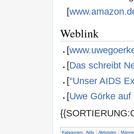
[
www.amazon.d
Weblink
[
www.uwegoerk
[
Das schreibt N
[
"Unser AIDS Ex
[
Uwe Görke auf 
{{SORTIERUNG:G
Kategorien
:
Aids
Aktivisten
Männe