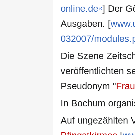
online.de
] Der G
Ausgaben. [
www.u
032007/modules.
Die Szene Zeitschr
veröffentlichten 
Pseudonym "
Frau
In Bochum organis
Auf ungezählten V