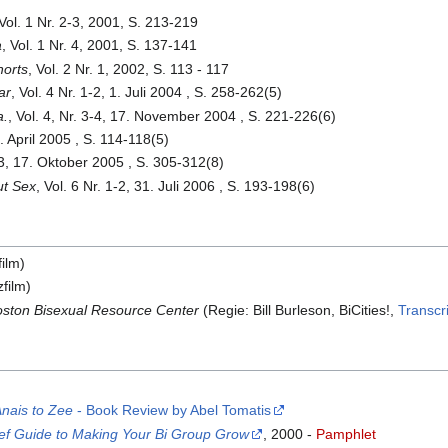
 Vol. 1 Nr. 2-3, 2001, S. 213-219
a
, Vol. 1 Nr. 4, 2001, S. 137-141
horts
, Vol. 2 Nr. 1, 2002, S. 113 - 117
ar
, Vol. 4 Nr. 1-2, 1. Juli 2004 , S. 258-262(5)
a.
, Vol. 4, Nr. 3-4, 17. November 2004 , S. 221-226(6)
9. April 2005 , S. 114-118(5)
2-3, 17. Oktober 2005 , S. 305-312(8)
ut Sex
, Vol. 6 Nr. 1-2, 31. Juli 2006 , S. 193-198(6)
film)
film)
Boston Bisexual Resource Center
(Regie: Bill Burleson, BiCities!,
Transcri
Anais to Zee
- Book Review by Abel Tomatis
ief Guide to Making Your Bi Group Grow
, 2000 -
Pamphlet