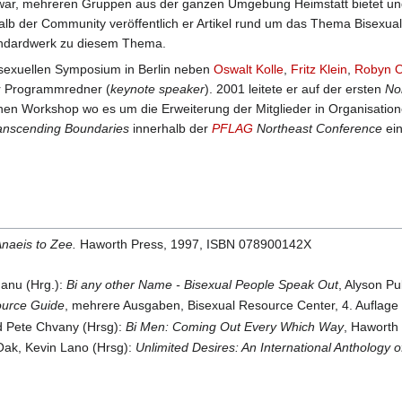
ar, mehreren Gruppen aus der ganzen Umgebung Heimstatt bietet und
lb der Community veröffentlich er Artikel rund um das Thema Bisexuali
tandardwerk zu diesem Thema.
isexuellen Symposium in Berlin neben
Oswalt Kolle
,
Fritz Klein
,
Robyn 
r Programmredner (
keynote speaker
). 2001 leitete er auf der ersten
No
nen Workshop wo es um die Erweiterung der Mitglieder in Organisation
anscending Boundaries
innerhalb der
PFLAG
Northeast Conference
ei
Anaeis to Zee.
Haworth Press, 1997, ISBN 078900142X
anu (Hrg.):
Bi any other Name - Bisexual People Speak Out
, Alyson P
ource Guide
, mehrere Ausgaben, Bisexual Resource Center, 4. Auflag
d Pete Chvany (Hrsg):
Bi Men: Coming Out Every Which Way
, Haworth
 Oak, Kevin Lano (Hrsg):
Unlimited Desires: An International Anthology o