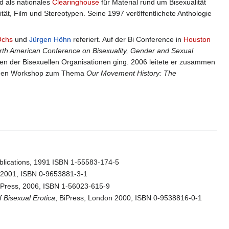
 als nationales
Clearinghouse
für Material rund um Bisexualität
tät, Film und Stereotypen. Seine 1997 veröffentlichete Anthologie
Ochs
und
Jürgen Höhn
referiert. Auf der Bi Conference in
Houston
rth American Conference on Bisexuality, Gender and Sexual
en der Bisexuellen Organisationen ging. 2006 leitete er zusammen
nen Workshop zum Thema
Our Movement History: The
ublications, 1991 ISBN 1-55583-174-5
e 2001, ISBN 0-9653881-3-1
 Press, 2006, ISBN 1-56023-615-9
f Bisexual Erotica
, BiPress, London 2000, ISBN 0-9538816-0-1