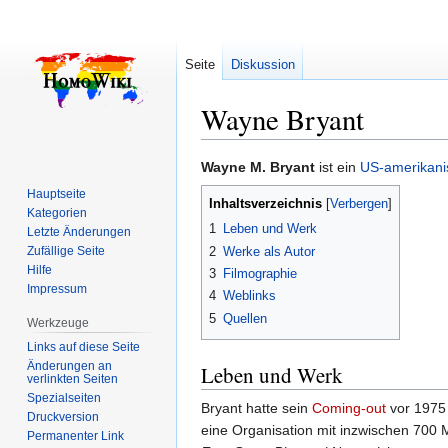
Seite
Diskussion
Wayne Bryant
Zur
Zur
Wayne M. Bryant
ist ein
US-amerikani
Navigation
Suche
Hauptseite
Inhaltsverzeichnis
springen
springen
Kategorien
1
Leben und Werk
Letzte Änderungen
2
Werke als Autor
Zufällige Seite
Hilfe
3
Filmographie
Impressum
4
Weblinks
5
Quellen
Werkzeuge
Links auf diese Seite
Änderungen an
Leben und Werk
verlinkten Seiten
Spezialseiten
Bryant hatte sein
Coming-out
vor 1975 
Druckversion
eine Organisation mit inzwischen 700 M
Permanenter Link