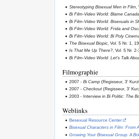
Stereotyping Bisexual Men in Film
,
Bi Film-Video World: Blame Canad
Bi Film-Video World: Bisexuals in S
Bi Film-Video World: Frida and Osc
Bi Film-Video World: Bi Poly Cinem
The Bisexual Biopic
, Vol. 5 Nr. 1, 1
Is That Me Up There?
, Vol. 5 Nr. 
Bi Film-Video World: Let's Talk Abo
Filmographie
2007 -
Bi Camp
(Regisseur, 3' Kurz
2007 -
Checkout
(Regisseur, 3' Kurz
2003 - Interview in
Bi Politic: The 
Weblinks
Besexual Resource Center
Bisexual Characters in Film: From 
Growing Your Bisexual Group: A Br