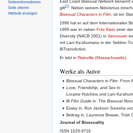
East Coast Bisexual Network
benannt w
Seiten­­informationen
[1]
gilt
. Neben seinem Aktivismus innerha
Seite zitieren
Attribute anzeigen
Bisexual Characters in Film
, ist ein S
1996 hat er auf dem Internationalen B
1999 war er neben
Fritz Klein
einer de
Diversity
(NACB 2001) in
Vancouver
ei
mit Lani Ka’ahumanu in der Sektion
Tr
BiTransAction
.
Er lebt in
Plainville (Massachusetts)
.
Werke als Autor
Bisexual Characters in Film: From 
Love, Friendship, and Sex
in:
Loraine Hutchins und Lani Ka'ahum
Bi Film Guide
in:
The Bisexual Res
Essey in: Ron Jackson Suresha un
Beitrag in: Laurence Brewer, Trish
Journal of Bisexuality
ISSN 1529-9716