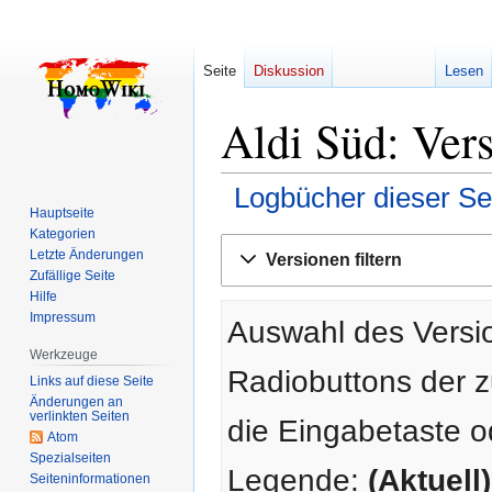
Seite
Diskussion
Lesen
Aldi Süd: Ver
Logbücher dieser Se
Hauptseite
Kategorien
Zur
Zur
Letzte Änderungen
Versionen filtern
Navigation
Suche
Zufällige Seite
springen
springen
Hilfe
Impressum
Auswahl des Versio
Werkzeuge
Radiobuttons der 
Links auf diese Seite
Änderungen an
verlinkten Seiten
die Eingabetaste o
Atom
Spezialseiten
Legende:
(Aktuell)
Seiten­­informationen