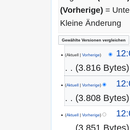
(Vorherige)
= Unter
Kleine Änderung
22.
12:
Aktuell
Vorherige
Juni
2026
3.816 Bytes
K
12:
e
Aktuell
Vorherige
i
3.808 Bytes
n
e
K
B
12:
e
Aktuell
Vorherige
e
i
a
3.851 Bytes
n
r