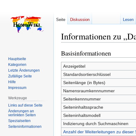
Seite
Diskussion
Lesen
Informationen zu „D
Basisinformationen
Zur
Zur
Navigation
Suche
Hauptseite
Kategorien
springen
springen
Anzeigetitel
Letzte Änderungen
Standardsortierschlüssel
Zufällige Seite
Hilfe
Seitenlänge (in Bytes)
Impressum
Namensraumkennnummer
Werkzeuge
Seitenkennnummer
Links auf diese Seite
Seiteninhaltssprache
Änderungen an
verlinkten Seiten
Seiteninhaltsmodell
Spezialseiten
Indizierung durch Suchmaschinen
Seiten­­informationen
Anzahl der Weiterleitungen zu dieser 