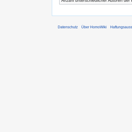
Anzahl unterschiedlicher Autoren der 
Datenschutz
Über HomoWiki
Haftungsauss