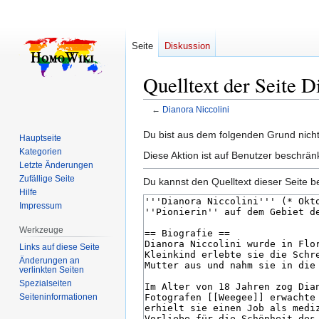
Seite
Diskussion
Quelltext der Seite D
←
Dianora Niccolini
Zur
Zur
Du bist aus dem folgenden Grund nicht 
Hauptseite
Navigation
Suche
Kategorien
Diese Aktion ist auf Benutzer beschrän
springen
springen
Letzte Änderungen
Zufällige Seite
Du kannst den Quelltext dieser Seite b
Hilfe
Impressum
Werkzeuge
Links auf diese Seite
Änderungen an
verlinkten Seiten
Spezialseiten
Seiten­­informationen