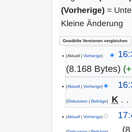
(Vorherige)
= Unter
Kleine Änderung
20.
16:
Aktuell
Vorherige
Januar
2016
8.168 Bytes
+
K
26.
16:
e
Aktuell
Vorherige
Oktober
i
2007
‎
K
n
Diskussion
Beiträge
e
B
26.
17:
Aktuell
Vorherige
e
Januar
a
2007
‎
8
r
Diskussion
Beiträge