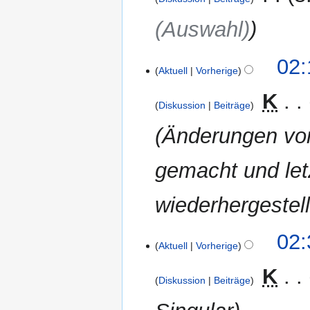
b
(Auswahl)
e
i
t
9.
02:
Aktuell
Vorherige
u
Dezember
n
2006
‎
K
g
Diskussion
Beiträge
s
Änderungen v
z
u
gemacht und let
s
a
m
wiederhergestell
m
e
7.
02:
n
Aktuell
Vorherige
Dezember
f
2006
‎
K
a
Diskussion
Beiträge
s
s