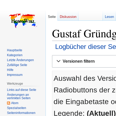
Seite
Diskussion
Lesen
Gustaf Gründg
Logbücher dieser Se
Hauptseite
Kategorien
Zur
Zur
Letzte Änderungen
Versionen filtern
Navigation
Suche
Zufällige Seite
springen
springen
Hilfe
Impressum
Auswahl des Versio
Werkzeuge
Radiobuttons der 
Links auf diese Seite
Änderungen an
verlinkten Seiten
die Eingabetaste o
Atom
Spezialseiten
Legende:
(Aktuell)
Seiten­­informationen