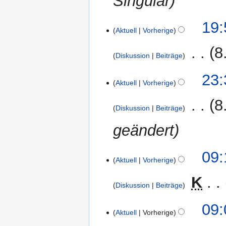
Singular
u
n
9.
19:
g
Aktuell
Vorherige
November
2006
‎
8
Diskussion
Beiträge
28.
23:
Aktuell
Vorherige
Oktober
2006
‎
8
Diskussion
Beiträge
geändert
21.
09:
Aktuell
Vorherige
Oktober
2006
‎
K
Diskussion
Beiträge
K
09:
e
Aktuell
Vorherige
i