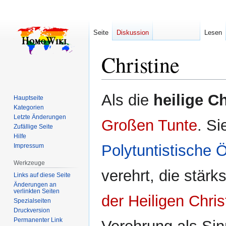
Seite
Diskussion
Lesen
Christine
Zur
Zur
Als die
heilige Ch
Hauptseite
Navigation
Suche
Kategorien
springen
springen
Letzte Änderungen
Großen Tunte
. Si
Zufällige Seite
Hilfe
Polytuntistische
Impressum
Werkzeuge
verehrt, die stärk
Links auf diese Seite
Änderungen an
verlinkten Seiten
der Heiligen Chris
Spezialseiten
Druckversion
Permanenter Link