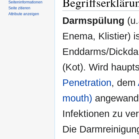
Begriffserkläru
Seiten­­informationen
Seite zitieren
Attribute anzeigen
Darmspülung
(u.
Enema, Klistier) i
Enddarms/Dickdar
(Kot). Wird haupt
Penetration
, dem
mouth)
angewandt,
Infektionen zu ve
Die Darmreinigung