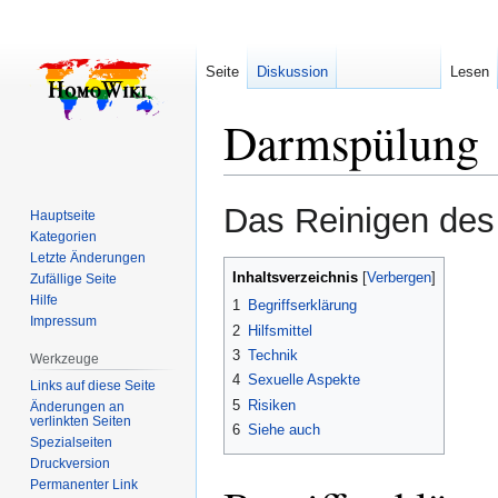
Seite
Diskussion
Lesen
Darmspülung
Zur
Zur
Das Reinigen de
Hauptseite
Navigation
Suche
Kategorien
springen
springen
Letzte Änderungen
Inhaltsverzeichnis
Zufällige Seite
Hilfe
1
Begriffserklärung
Impressum
2
Hilfsmittel
3
Technik
Werkzeuge
4
Sexuelle Aspekte
Links auf diese Seite
5
Risiken
Änderungen an
verlinkten Seiten
6
Siehe auch
Spezialseiten
Druckversion
Permanenter Link