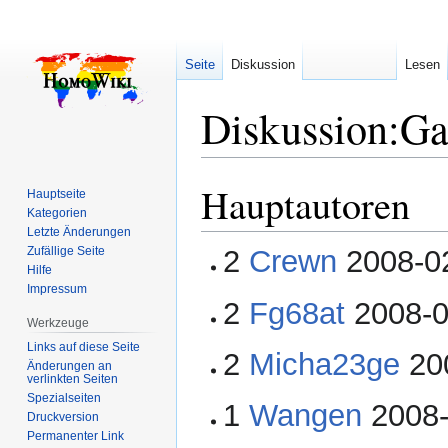
Seite
Diskussion
Lesen
Diskussion
:
Ga
Hauptautoren
Zur
Zur
Hauptseite
Navigation
Suche
Kategorien
Letzte Änderungen
springen
springen
Zufällige Seite
2
Crewn
2008-02
Hilfe
Impressum
2
Fg68at
2008-0
Werkzeuge
Links auf diese Seite
2
Micha23ge
200
Änderungen an
verlinkten Seiten
Spezialseiten
1
Wangen
2008-
Druckversion
Permanenter Link