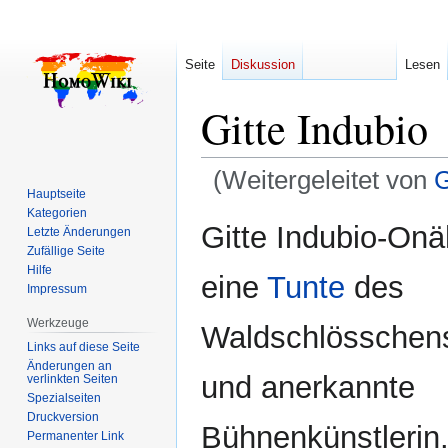
Seite
Diskussion
Lesen
Gitte Indubio
(Weitergeleitet von
G
Hauptseite
Kategorien
Zur
Zur
Gitte Indubio-Onäh
Letzte Änderungen
Navigation
Suche
Zufällige Seite
springen
springen
Hilfe
eine
Tunte
des
Impressum
Werkzeuge
Waldschlösschen
Links auf diese Seite
Änderungen an
und anerkannte
verlinkten Seiten
Spezialseiten
Druckversion
Bühnenkünstlerin.
Permanenter Link