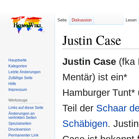
Seite
Diskussion
Lesen
Justin Case
Zur
Zur
Justin Case
(fka 
Hauptseite
Navigation
Suche
Kategorien
springen
springen
Letzte Änderungen
Mentär) ist ein*
Zufällige Seite
Hilfe
Hamburger Tunt*
Impressum
Werkzeuge
Teil der
Schaar de
Links auf diese Seite
Änderungen an
verlinkten Seiten
Schäbigen
. Justin
Spezialseiten
Druckversion
Permanenter Link