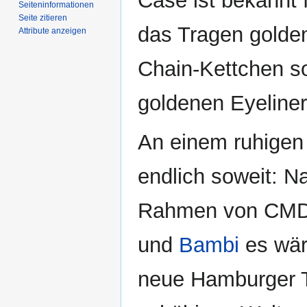
Case ist bekannt 
Seiten­­informationen
Seite zitieren
das Tragen golde
Attribute anzeigen
Chain-Kettchen s
goldenen Eyeliner
An einem ruhigen 
endlich soweit: N
Rahmen von CMD
und
Bambi
es wäre
neue Hamburger Tu