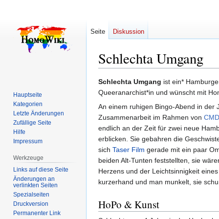
Seite
Diskussion
Schlechta Umgang
Zur
Zur
Schlechta Umgang
ist ein* Hamburger
Navigation
Suche
Queeranarchist*in und wünscht mit Ho
Hauptseite
springen
springen
Kategorien
An einem ruhigen Bingo-Abend in der J
Letzte Änderungen
Zusammenarbeit im Rahmen von
CMD
Zufällige Seite
endlich an der Zeit für zwei neue Hamb
Hilfe
erblicken. Sie gebahren die Geschwist
Impressum
sich
Taser Film
gerade mit ein paar Om
Werkzeuge
beiden Alt-Tunten feststellten, sie wäre
Links auf diese Seite
Herzens und der Leichtsinnigkeit eine
Änderungen an
kurzerhand und man munkelt, sie schu
verlinkten Seiten
Spezialseiten
HoPo & Kunst
Druckversion
Permanenter Link