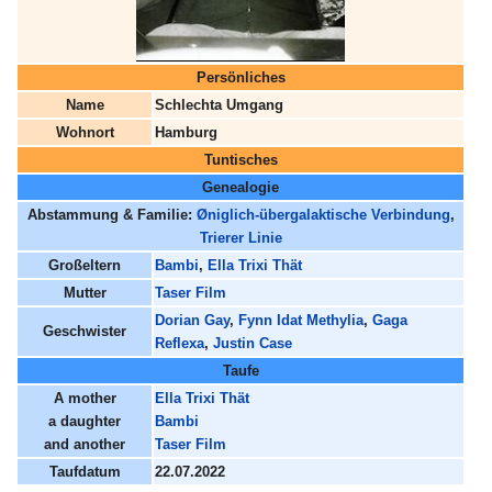
Persönliches
Name
Schlechta Umgang
Wohnort
Hamburg
Tuntisches
Genealogie
Abstammung & Familie:
Øniglich-übergalaktische Verbindung
,
Trierer Linie
Großeltern
Bambi
,
Ella Trixi Thät
Mutter
Taser Film
Dorian Gay
,
Fynn Idat Methylia
,
Gaga
Geschwister
Reflexa
,
Justin Case
Taufe
A mother
Ella Trixi Thät
a daughter
Bambi
and another
Taser Film
Taufdatum
22.07.2022