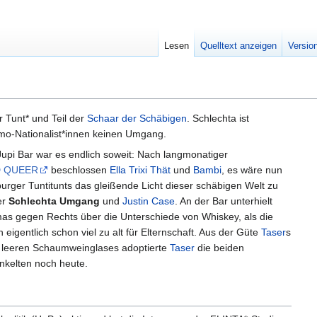
Lesen
Quelltext anzeigen
Versio
 Tunt* und Teil der
Schaar der Schäbigen
. Schlechta ist
mo-Nationalist*innen keinen Umgang.
upi Bar war es endlich soweit: Nach langmonatiger
 QUEER
beschlossen
Ella Trixi Thät
und
Bambi
, es wäre nun
urger Tuntitunts das gleißende Licht dieser schäbigen Welt zu
er
Schlechta Umgang
und
Justin Case
. An der Bar unterhielt
as gegen Rechts über die Unterschiede von Whiskey, als die
n eigentlich schon viel zu alt für Elternschaft. Aus der Güte
Taser
s
s leeren Schaumweinglases adoptierte
Taser
die beiden
nkelten noch heute.