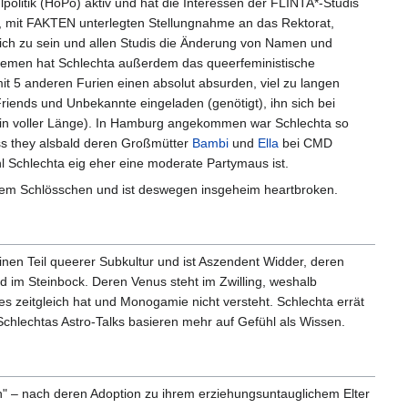
politik (HoPo) aktiv und hat die Interessen der FLINTA*-Studis
en, mit FAKTEN unterlegten Stellungnahme an das Rektorat,
nlich zu sein und allen Studis die Änderung von Namen und
Bremen hat Schlechta außerdem das queerfeministische
t 5 anderen Furien einen absolut absurden, viel zu langen
riends und Unbekannte eingeladen (genötigt), ihn sich bei
in voller Länge). In Hamburg angekommen war Schlechta so
 they alsbald deren Großmütter
Bambi
und
Ella
bei CMD
Schlechta eig eher eine moderate Partymaus ist.
em Schlösschen und ist deswegen insgeheim heartbroken.
inen Teil queerer Subkultur und ist Aszendent Widder, deren
d im Steinbock. Deren Venus steht im Zwilling, weshalb
s zeitgleich hat und Monogamie nicht versteht. Schlechta errät
. Schlechtas Astro-Talks basieren mehr auf Gefühl als Wissen.
" – nach deren Adoption zu ihrem erziehungsuntauglichem Elter