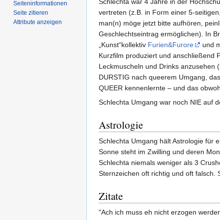
Schlechta war 4 Jahre in der Hochschul
Seiten­­informationen
vertreten (z.B. in Form einer 5-seitig
Seite zitieren
Attribute anzeigen
man(n) möge jetzt bitte aufhören, pei
Geschlechtseintrag ermöglichen). In 
„Kunst“kollektiv
Furien&Furore
und mi
Kurzfilm produziert und anschließend F
Leckmuscheln und Drinks anzusehen (
DURSTIG nach queerem Umgang, dass
QUEER kennenlernte – und das obwohl 
Schlechta Umgang war noch NIE auf d
Astrologie
Schlechta Umgang hält Astrologie für e
Sonne steht im Zwilling und deren Mon
Schlechta niemals weniger als 3 Crushe
Sternzeichen oft richtig und oft falsch
Zitate
"Ach ich muss eh nicht erzogen werden