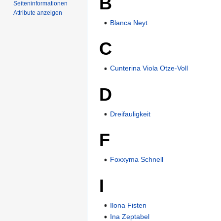
B
Seiten­­informationen
Attribute anzeigen
Blanca Neyt
C
Cunterina Viola Otze-Voll
D
Dreifauligkeit
F
Foxxyma Schnell
I
Ilona Fisten
Ina Zeptabel