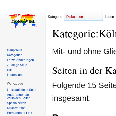
Kategorie
Diskussion
Lesen
Kategorie
:
Köl
Zur
Zur
Mit- und ohne Gli
Hauptseite
Navigation
Suche
Kategorien
springen
springen
Letzte Änderungen
Zufällige Seite
Seiten in der K
Hilfe
Impressum
Folgende 15 Seite
Werkzeuge
Links auf diese Seite
Änderungen an
insgesamt.
verlinkten Seiten
Spezialseiten
Druckversion
Permanenter Link