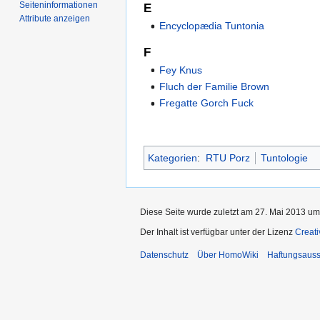
Seiten­­informationen
E
Attribute anzeigen
Encyclopædia Tuntonia
F
Fey Knus
Fluch der Familie Brown
Fregatte Gorch Fuck
Kategorien
:
RTU Porz
Tuntologie
Diese Seite wurde zuletzt am 27. Mai 2013 um
Der Inhalt ist verfügbar unter der Lizenz
Creat
Datenschutz
Über HomoWiki
Haftungsauss