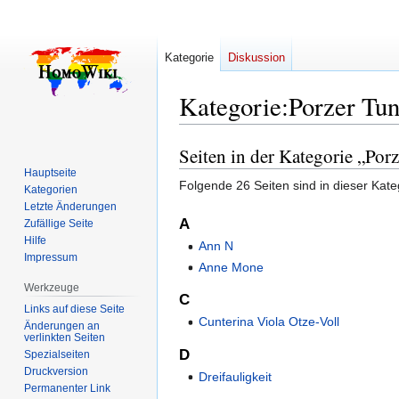
Kategorie
Diskussion
Kategorie
:
Porzer Tun
Seiten in der Kategorie „Por
Zur
Zur
Navigation
Suche
Hauptseite
Folgende 26 Seiten sind in dieser Kate
Kategorien
springen
springen
Letzte Änderungen
A
Zufällige Seite
Hilfe
Ann N
Impressum
Anne Mone
Werkzeuge
C
Links auf diese Seite
Cunterina Viola Otze-Voll
Änderungen an
verlinkten Seiten
D
Spezialseiten
Druckversion
Dreifauligkeit
Permanenter Link