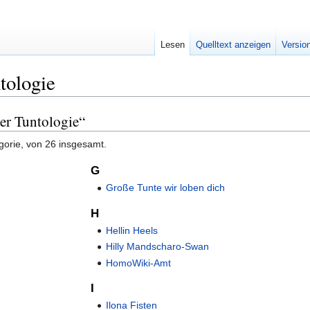
Lesen
Quelltext anzeigen
Versio
tologie
zer Tuntologie“
gorie, von 26 insgesamt.
G
Große Tunte wir loben dich
H
Hellin Heels
Hilly Mandscharo-Swan
HomoWiki-Amt
I
Ilona Fisten