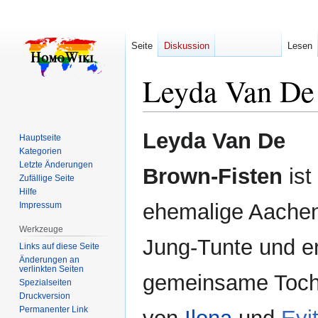
Seite
Diskussion
Lesen
Leyda Van De
Zur
Zur
Leyda Van De
Hauptseite
Navigation
Suche
Kategorien
springen
springen
Letzte Änderungen
Brown-Fisten
ist
Zufällige Seite
Hilfe
ehemalige Aache
Impressum
Werkzeuge
Jung-Tunte und e
Links auf diese Seite
Änderungen an
verlinkten Seiten
gemeinsame Toch
Spezialseiten
Druckversion
Permanenter Link