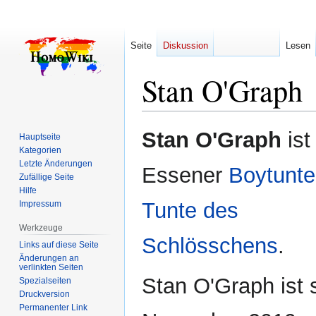
Seite
Diskussion
Lesen
Stan O'Graph
Zur
Zur
Stan O'Graph
ist
Hauptseite
Navigation
Suche
Kategorien
springen
springen
Letzte Änderungen
Essener
Boytunte
Zufällige Seite
Hilfe
Tunte des
Impressum
Werkzeuge
Schlösschens
.
Links auf diese Seite
Änderungen an
verlinkten Seiten
Stan O'Graph ist s
Spezialseiten
Druckversion
Permanenter Link