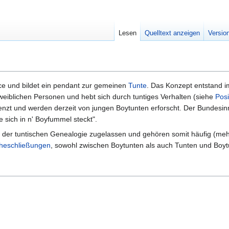
Lesen
Quelltext anzeigen
Versio
ce und bildet ein pendant zur gemeinen
Tunte
. Das Konzept entstand 
eiblichen Personen und hebt sich durch tuntiges Verhalten (siehe
Pos
enzt und werden derzeit von jungen Boytunten erforscht. Der Bundesin
e sich in n' Boyfummel steckt".
ale der tuntischen Genealogie zugelassen und gehören somit häufig (m
heschließungen
, sowohl zwischen Boytunten als auch Tunten und Boyt