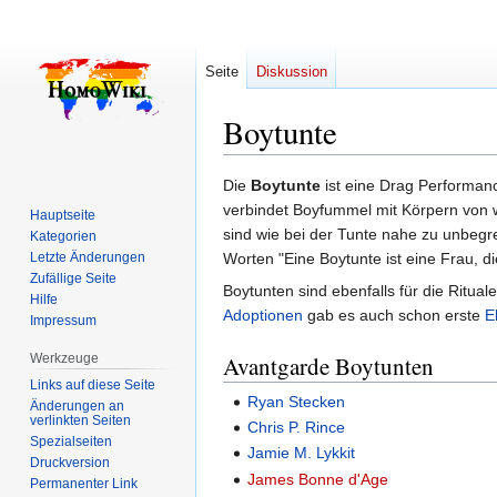
Seite
Diskussion
Boytunte
Zur
Zur
Die
Boytunte
ist eine Drag Performan
Navigation
Suche
verbindet Boyfummel mit Körpern von w
Hauptseite
springen
springen
sind wie bei der Tunte nahe zu unbegr
Kategorien
Letzte Änderungen
Worten "Eine Boytunte ist eine Frau, di
Zufällige Seite
Boytunten sind ebenfalls für die Ritu
Hilfe
Adoptionen
gab es auch schon erste
E
Impressum
Werkzeuge
Avantgarde Boytunten
Links auf diese Seite
Ryan Stecken
Änderungen an
verlinkten Seiten
Chris P. Rince
Spezialseiten
Jamie M. Lykkit
Druckversion
James Bonne d'Age
Permanenter Link