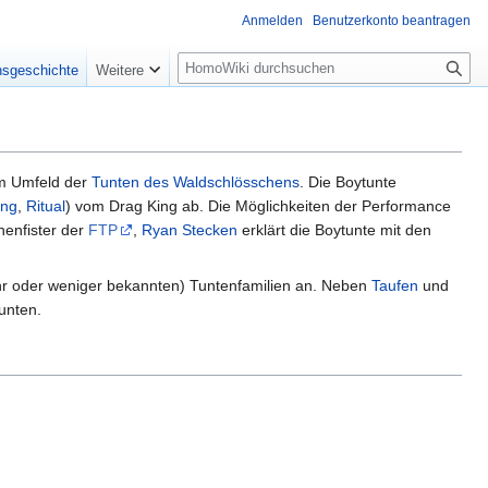
Anmelden
Benutzerkonto beantragen
Suche
nsgeschichte
Weitere
im Umfeld der
Tunten des Waldschlösschens
. Die Boytunte
ing
,
Ritual
) vom Drag King ab. Die Möglichkeiten der Performance
nenfister der
FTP
,
Ryan Stecken
erklärt die Boytunte mit den
ehr oder weniger bekannten) Tuntenfamilien an. Neben
Taufen
und
unten.