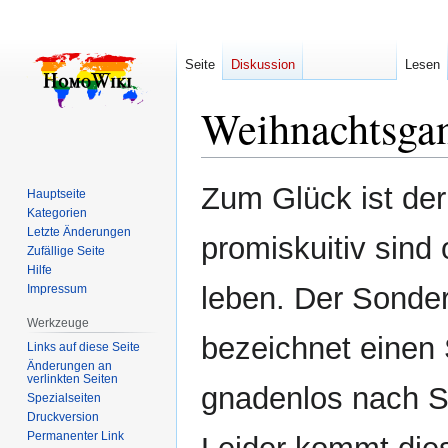
Seite
Diskussion
Lesen
Weihnachtsga
Zur
Zur
Zum Glück ist der
Hauptseite
Navigation
Suche
Kategorien
springen
springen
Letzte Änderungen
promiskuitiv sind 
Zufällige Seite
Hilfe
leben. Der Sonder
Impressum
Werkzeuge
bezeichnet einen
Links auf diese Seite
Änderungen an
verlinkten Seiten
gnadenlos nach S
Spezialseiten
Druckversion
Permanenter Link