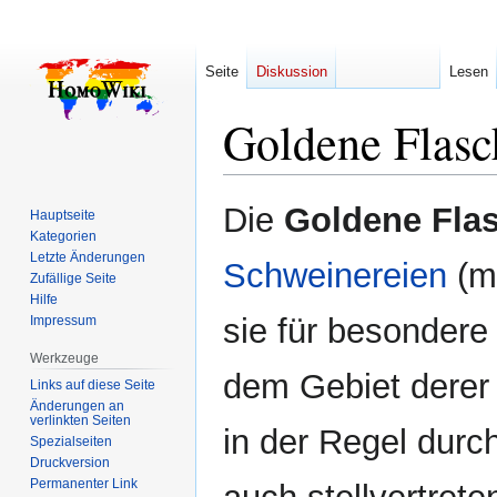
Seite
Diskussion
Lesen
Goldene Flasc
Zur
Zur
Die
Goldene Fla
Hauptseite
Navigation
Suche
Kategorien
springen
springen
Letzte Änderungen
Schweinereien
(me
Zufällige Seite
Hilfe
sie für besonder
Impressum
Werkzeuge
dem Gebiet derer 
Links auf diese Seite
Änderungen an
verlinkten Seiten
in der Regel durch
Spezialseiten
Druckversion
Permanenter Link