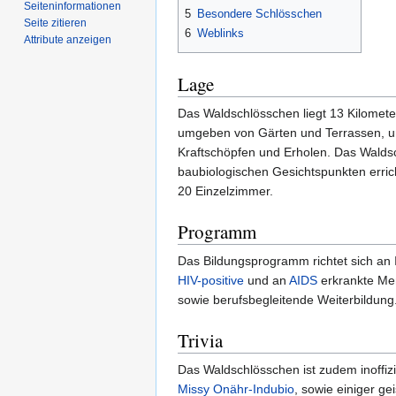
Seiten­­informationen
5
Besondere Schlösschen
Seite zitieren
6
Weblinks
Attribute anzeigen
Lage
Das Waldschlösschen liegt 13 Kilometer
umgeben von Gärten und Terrassen, un
Kraftschöpfen und Erholen. Das Walds
baubiologischen Gesichtspunkten erri
20 Einzelzimmer.
Programm
Das Bildungsprogramm richtet sich an 
HIV-positive
und an
AIDS
erkrankte Men
sowie berufsbegleitende Weiterbildung
Trivia
Das Waldschlösschen ist zudem inoffizi
Missy Onähr-Indubio
, sowie einiger g