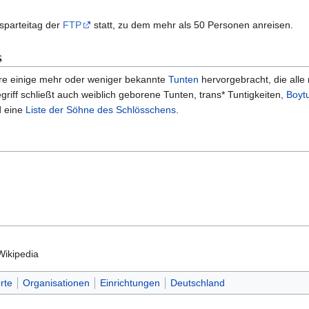
esparteitag der
FTP
statt, zu dem mehr als 50 Personen anreisen.
s
re einige mehr oder weniger bekannte
Tunten
hervorgebracht, die alle 
griff schließt auch weiblich geborene Tunten, trans* Tuntigkeiten,
Boyt
 eine
Liste der Söhne des Schlösschens
.
Wikipedia
rte
Organisationen
Einrichtungen
Deutschland