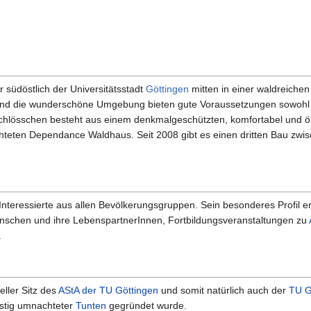
 südöstlich der Universitätsstadt
Göttingen
mitten in einer waldreichen
d die wunderschöne Umgebung bieten gute Voraussetzungen sowohl fü
chlösschen besteht aus einem denkmalgeschützten, komfortabel und ö
chteten Dependance Waldhaus. Seit 2008 gibt es einen dritten Bau zw
Interessierte aus allen Bevölkerungsgruppen. Sein besonderes Profil 
schen und ihre LebenspartnerInnen, Fortbildungsveranstaltungen zu
.
eller Sitz des
AStA der TU Göttingen
und somit natürlich auch der
TU G
eistig umnachteter
Tunten
gegründet wurde.