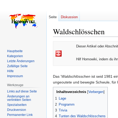
Seite
Diskussion
Waldschlösschen
Zur
Zur
Dieser Artikel oder Abschnit
Navigation
Suche
Hauptseite
springen
springen
Kategorien
Hilf Homowiki, indem du ihn
Letzte Änderungen
Zufällige Seite
Hilfe
Impressum
Das '
Waldschlösschen
ist seid 1981 e
ungeoutete und bewegte Schwule, für Fr
Werkzeuge
Links auf diese Seite
Inhaltsverzeichnis
Änderungen an
1
Lage
verlinkten Seiten
2
Programm
Spezialseiten
Druckversion
3
Trivia
Permanenter Link
4
Tunten des Waldschlösschens