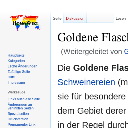
Seite
Diskussion
Lesen
Goldene Flasc
(Weitergeleitet von
G
Hauptseite
Kategorien
Zur
Zur
Die
Goldene Fla
Letzte Änderungen
Navigation
Suche
Zufällige Seite
springen
springen
Hilfe
Schweinereien
(me
Impressum
Werkzeuge
sie für besonder
Links auf diese Seite
Änderungen an
dem Gebiet derer 
verlinkten Seiten
Spezialseiten
Druckversion
in der Regel durch
Permanenter Link