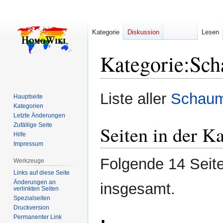
Kategorie
Diskussion
Lesen
Kategorie
:
Sch
Zur
Zur
Liste aller
Schaum
Hauptseite
Navigation
Suche
Kategorien
springen
springen
Letzte Änderungen
Zufällige Seite
Seiten in der K
Hilfe
Impressum
Folgende 14 Seite
Werkzeuge
Links auf diese Seite
Änderungen an
insgesamt.
verlinkten Seiten
Spezialseiten
Druckversion
Permanenter Link