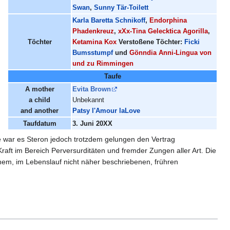
Swan
,
Sunny Tär-Toilett
Karla Baretta Schnikoff
,
Endorphina
Phadenkreuz
,
xXx-Tina Gelecktica Agorilla
,
Töchter
Ketamina Kox
Verstoßene Töchter:
Ficki
Bumsstumpf
und
Gönndia Anni-Lingua von
und zu Rimmingen
Taufe
A mother
Evita Brown
a child
Unbekannt
and another
Patsy l'Amour laLove
Taufdatum
3. Juni 20XX
e war es Steron jedoch trotzdem gelungen den Vertrag
Kraft im Bereich Perversurditäten und fremder Zungen aller Art. Die
 einem, im Lebenslauf nicht näher beschriebenen, frühren