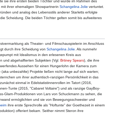
te sie ihre ersten beiden Töchter und wurde im Rahmen des
e mit ihrer ehemaligen Showpartnerin
Schangelina Jolie
vertuntet.
ünden und analog des Lebensstils anderer Starletts erfolgte
 die Scheidung. Die beiden Töchter gelten somit bis aufweiteres
bstvermarktung als Theater- und Filmschauspielerin im Anschluss
ingt durch ihre Scheidung von
Schangelina Jolie
. Als nunmehr
gepumpt mit Idealismus in den erlesenen Kreis aus
ten und abgehalfterten Subjekten (Vgl.
Brtiney Spears
), die ihre
 umwerfendes Aussehen für einen Hungerlohn der Kamera zum
 (aka unbezahlte) Projekte ließen nicht lange auf sich warten;
ernchen um ihrer authentisch-ranzigen Persönlichkeit in das
unächst einmal in Edelstatistinnenrollen im Tatort (2016,
nen-Tunte (2015, "Cabaret Voltaire") und als ranzige GayBoy-
ass-Glam-Produktionen von Lars von Schuckmann zu sehen, die
einwand ermöglichten und sie von Bewegungsschwester und
heim
ihre erste Sprechrolle als "Hoftunte" der Goethezeit in einem
uktion) offeriert bekam. Seither nimmt Steron ihre