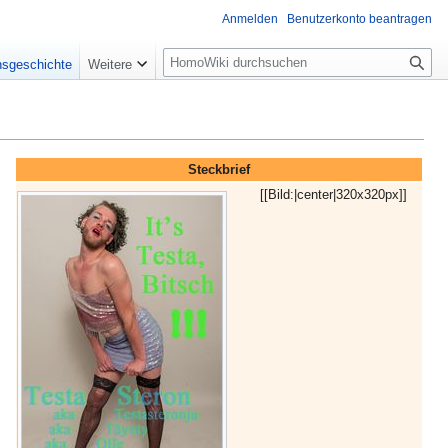
Anmelden
Benutzerkonto beantragen
Suche
nsgeschichte
Weitere
Steckbrief
[[Bild:
|center|320x320px]]