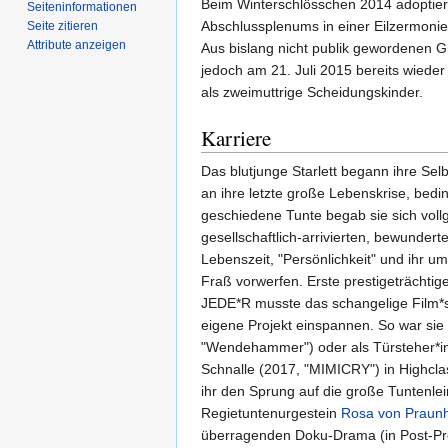
Beim Winterschlösschen 2014 adoptier
Seiten­­informationen
Abschlussplenums in einer Eilzermoni
Seite zitieren
Attribute anzeigen
Aus bislang nicht publik gewordenen Gr
jedoch am 21. Juli 2015 bereits wieder
als zweimuttrige Scheidungskinder.
Karriere
Das blutjunge Starlett begann ihre Sel
an ihre letzte große Lebenskrise, bed
geschiedene Tunte begab sie sich voll
gesellschaftlich-arrivierten, bewunder
Lebenszeit, "Persönlichkeit" und ihr
Fraß vorwerfen. Erste prestigeträchtige
JEDE*R musste das schangelige Film*st
eigene Projekt einspannen. So war sie z
"Wendehammer") oder als Türsteher*in
Schnalle (2017, "MIMICRY") in Highcl
ihr den Sprung auf die große Tuntenl
Regietuntenurgestein
Rosa von Praun
überragenden Doku-Drama (in Post-Prod