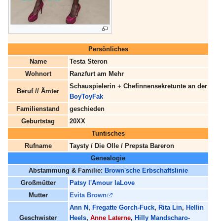
Persönliches
Name
Testa Steron
Wohnort
Ranzfurt am Mehr
Schauspielerin + Chefinnensekretunte an der
Beruf // Ämter
BoyToyFak
Familienstand
geschieden
Geburtstag
20XX
Tuntisches
Rufname
Taysty / Die Olle / Prepsta Bareron
Genealogie
Abstammung & Familie:
Brown'sche Erbschaftslinie
Großmütter
Patsy l'Amour laLove
Mutter
Evita Brown
Ann N
,
Fregatte Gorch-Fuck
,
Rita Lin
,
Hellin
Geschwister
Heels
,
Anne Laterne
,
Hilly Mandscharo-