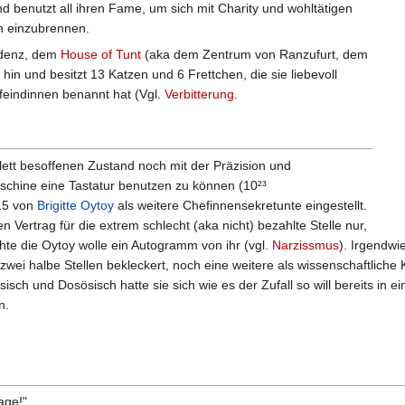
nd benutzt all ihren Fame, um sich mit Charity und wohltätigen
n einzubrennen.
sidenz, dem
House of Tunt
(aka dem Zentrum von Ranzufurt, dem
 hin und besitzt 13 Katzen und 6 Frettchen, die sie liebevoll
feindinnen benannt hat (Vgl.
Verbitterung
.
lett besoffenen Zustand noch mit der Präzision und
schine eine Tastatur benutzen zu können (10²³
15 von
Brigitte Oytoy
als weitere Chefinnensekretunte eingestellt.
 Vertrag für die extrem schlecht (aka nicht) bezahlte Stelle nur,
chte die Oytoy wolle ein Autogramm von ihr (vgl.
Narzissmus
). Irgendwi
zwei halbe Stellen bekleckert, noch eine weitere als wissenschaftliche 
sisch und Dosösisch hatte sie sich wie es der Zufall so will bereits in
n.
age!"