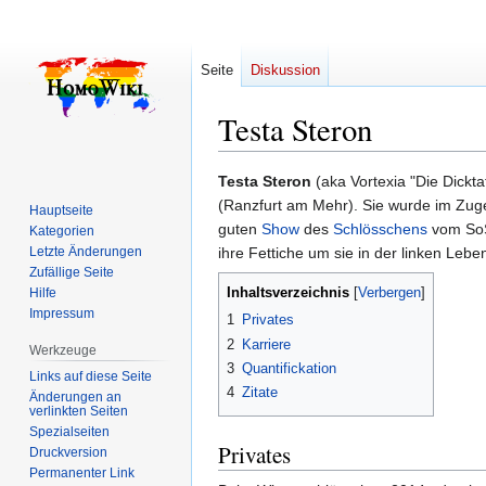
Seite
Diskussion
Testa Steron
Zur
Zur
Testa Steron
(aka Vortexia "Die Dickta
Navigation
Suche
(Ranzfurt am Mehr). Sie wurde im Zu
Hauptseite
springen
springen
guten
Show
des
Schlösschens
vom SoS
Kategorien
Letzte Änderungen
ihre Fettiche um sie in der linken Lebe
Zufällige Seite
Inhaltsverzeichnis
Hilfe
Impressum
1
Privates
2
Karriere
Werkzeuge
3
Quantifickation
Links auf diese Seite
4
Zitate
Änderungen an
verlinkten Seiten
Spezialseiten
Privates
Druckversion
Permanenter Link