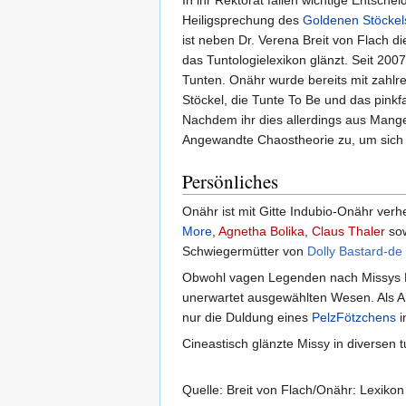
Heiligsprechung des
Goldenen Stöckel
ist neben Dr. Verena Breit von Flach d
das Tuntologielexikon glänzt. Seit 20
Tunten. Onähr wurde bereits mit zahlr
Stöckel, die Tunte To Be und das pink
Nachdem ihr dies allerdings aus Mangel
Angewandte Chaostheorie zu, um sich 
Persönliches
Onähr ist mit Gitte Indubio-Onähr verh
More
,
Agnetha Bolika
,
Claus Thaler
sow
Schwiegermütter von
Dolly Bastard-de
Obwohl vagen Legenden nach Missys Her
unerwartet ausgewählten Wesen. Als Anz
nur die Duldung eines
PelzFötzchens
i
Cineastisch glänzte Missy in diversen
Quelle: Breit von Flach/Onähr: Lexikon