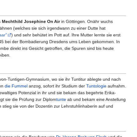
s
Mechthild Josephine On Air
in Göttingen. Onähr wuchs
Zähnen (welches sie sich irgendwann zu einer Dutte hat
aar"
) und sehr behütet im Pott auf. Ihre Mutter lernte sie erst
 1945 bei der Bombadierung Dresdens ums Leben gekommen. In
mbe direkt ins Gesicht getroffen, die Spuren sind bis heute
eiben.
von-Tuntigen-Gymnasium, wo sie ihr Tuntitur ablegte und nach
ten
die Fummel
anzog, sofort ihr Studium der
Tuntologie
aufnahm.
waltiges Potenzial in ihr und sie bekam das begehrte Erika-
egt sie die Prüfung zur Diplom
tunte
ab und bekam eine Anstellung
 stieg sie von der Dozentin zur Lehrstuhlinhaberin auf und
eidungen wie die Berufung von
Dr. Verena Breit von Flach
und die