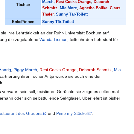
March
,
Resi Cocks-Orange
,
Deborah
Töchter
Schmitz
,
Mia More
,
Agnetha Bolika
,
Claus
Thaler
,
Sunny Tär-Toilett
Enkel*innen
Sunny Tär-Toilett
e ihre Lehrtätigkeit an der Ruhr-Universität Bochum auf.
etung die zugelaufene
Wanda Lismus
, teilte ihr den Lehrstuhl für
Haarig
,
Piggy March
,
Resi Cocks-Orange
,
Deborah Schmitz
,
Mia
artnerung ihrer Tocher Antje wurde sie auch eine der
t.
wahrt sein soll, existieren Gerüchte sie zeige es selten mal
ahn oder sich selbstfüllende Sektgläser. Überliefert ist bisher
staurant des Grauens
und
Pimp my Stöckel
.