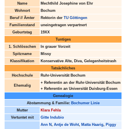
Name
Mechthild Josephine von Ehr
Wohnort
Bochum
Beruf // Ämter
Rektorin der
TU Göttingen
Familienstand
uneingetragen verpartnert
Geburtstag
19XX
Tuntiges
1. Schlösschen
In grauer Vorzeit
Spitzname
Missy
Klassifikation
Konservative Alte, Diva, Gelegenheitstrash
Tatsächliches
Hochschule
Ruhr-Universität Bochum
+ Referentin an der Ruhr-Universität Bochum
Ehemalig
+ Referentin an Universität Duisburg-Essen
Genealogie
Abstammung & Familie:
Bochumer Linie
Mutter
Klara Fehla
Vertuntet mit
Gitte Indubio
Ann N
,
Antje de Woht
,
Matta Haarig
,
Piggy