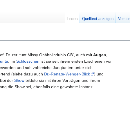
Lesen
Quelltext anzeigen
Versio
rof. Dr. rer. tunt Missy Onähr-Indubio GB’, auch
mit Augen,
unte
. Im
Schlösschen
ist sie seit ihrem ersten Erscheinen vor
eworden und sah zahlreiche Jungtunten unter sich
ertend (siehe dazu auch
Dr.-Renate-Wenger-Blick
) und
 Bei der
Show
bildete sie mit ihren Vorträgen und ihrem
ang die Show sei, ebenfalls eine gewohnte Instanz.