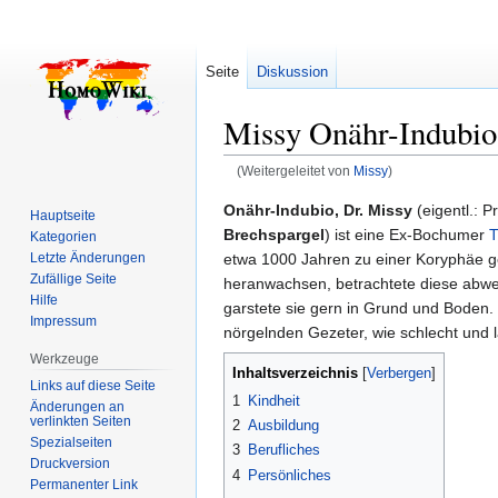
Seite
Diskussion
Missy Onähr-Indubio
(Weitergeleitet von
Missy
)
Zur
Zur
Onähr-Indubio, Dr. Missy
(eigentl.: P
Hauptseite
Navigation
Suche
Brechspargel
) ist eine Ex-Bochumer
T
Kategorien
springen
springen
etwa 1000 Jahren zu einer Koryphäe g
Letzte Änderungen
Zufällige Seite
heranwachsen, betrachtete diese abw
Hilfe
garstete sie gern in Grund und Boden.
Impressum
nörgelnden Gezeter, wie schlecht und l
Werkzeuge
Inhaltsverzeichnis
Links auf diese Seite
1
Kindheit
Änderungen an
verlinkten Seiten
2
Ausbildung
Spezialseiten
3
Berufliches
Druckversion
4
Persönliches
Permanenter Link