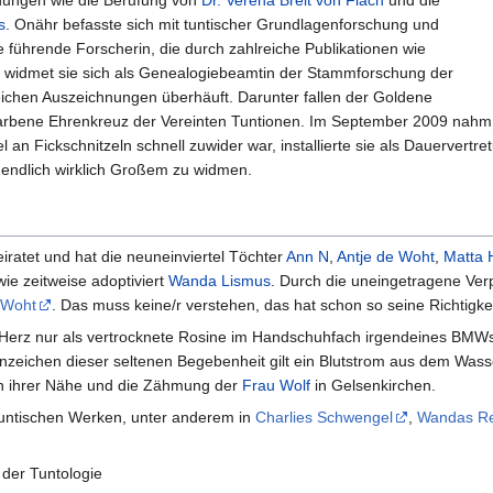
s
. Onähr befasste sich mit tuntischer Grundlagenforschung und
ie führende Forscherin, die durch zahlreiche Publikationen wie
07 widmet sie sich als Genealogiebeamtin der Stammforschung der
eichen Auszeichnungen überhäuft. Darunter fallen der Goldene
farbene Ehrenkreuz der Vereinten Tuntionen. Im September 2009 nahm si
 an Fickschnitzeln schnell zuwider war, installierte sie als Dauervertr
endlich wirklich Großem zu widmen.
eiratet und hat die neuneinviertel Töchter
Ann N
,
Antje de Woht
,
Matta 
ie zeitweise adoptiviert
Wanda Lismus
. Durch die uneingetragene Verp
 Woht
. Das muss keine/r verstehen, das hat schon so seine Richtigkei
z nur als vertrocknete Rosine im Handschuhfach irgendeines BMWs ver
eichen dieser seltenen Begebenheit gilt ein Blutstrom aus dem Wasserh
n ihrer Nähe und die Zähmung der
Frau Wolf
in Gelsenkirchen.
 tuntischen Werken, unter anderem in
Charlies Schwengel
,
Wandas Re
 der Tuntologie