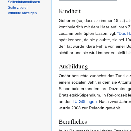
Seiten­­informationen
Seite zitieren
Kindheit
Attribute anzeigen
Geboren (so, dass sie immer 19 ist) al
kontinuierlich mit dem Haar auf ihren 
zusammenknüpfen lassen, vgl.
"Das H
spät kennen, da sie glaubte, sie sei
der Tat wurde Klara Fehla von einer Bo
sichtbar und sie wird immer entstellt bl
Ausbildung
Onähr besuchte zunächst das Tuntilla-
einem sozialen Jahr, in dem sie Alttun
Schon bald erkannten ihre Dozenten ge
Bratzletski-Stipendium. In Rekordzeit l
an der
TU Göttingen
. Nach zwei Jahren
wurde 2008 zur Rektorin gewählt.
Berufliches
In ihr Rektorat fallen wichtige Entsch