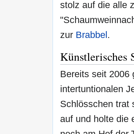
stolz auf die all
"Schaumweinnachl
zur
Brabbel
.
Künstlerisches 
Bereits seit 2006
intertuntionalen J
Schlösschen trat 
auf und holte die
noch am Hof der T