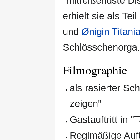
"mitreißendste D
erhielt sie als Te
und
Ønigin Titani
Schlösschenorga.
Filmographie
als rasierter S
zeigen"
Gastauftritt in 
Reglmäßige Auftr