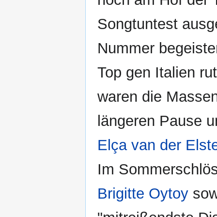
Songtuntest ausge
Nummer begeister
Top gen Italien ru
waren die Massen
längeren Pause un
Elça van der Elst
Im Sommerschlöss
Brigitte Oytoy
sow