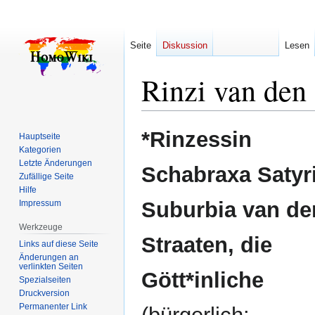
Seite
Diskussion
Lesen
Rinzi van den 
Zur
Zur
*Rinzessin
Hauptseite
Navigation
Suche
Kategorien
springen
springen
Letzte Änderungen
Schabraxa Satyr
Zufällige Seite
Hilfe
Suburbia van de
Impressum
Werkzeuge
Straaten, die
Links auf diese Seite
Änderungen an
verlinkten Seiten
Gött*inliche
Spezialseiten
Druckversion
Permanenter Link