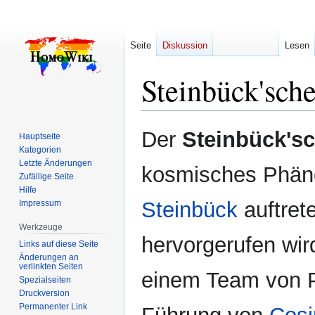
Seite
Diskussion
Lesen
Steinbück'sch
Zur
Zur
Der
Steinbück's
Hauptseite
Navigation
Suche
Kategorien
springen
springen
Letzte Änderungen
kosmisches Phän
Zufällige Seite
Hilfe
Steinbück
auftret
Impressum
Werkzeuge
hervorgerufen wird
Links auf diese Seite
Änderungen an
verlinkten Seiten
einem Team von P
Spezialseiten
Druckversion
Permanenter Link