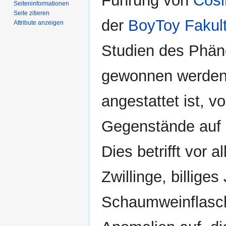
Führung von
Cosi
Seiten­­informationen
Seite zitieren
der
BoyToy Fakult
Attribute anzeigen
Studien des Phän
gewonnen werden,
angestattet ist, 
Gegenstände auf d
Dies betrifft vor
Zwillinge, billig
Schaumweinflasche