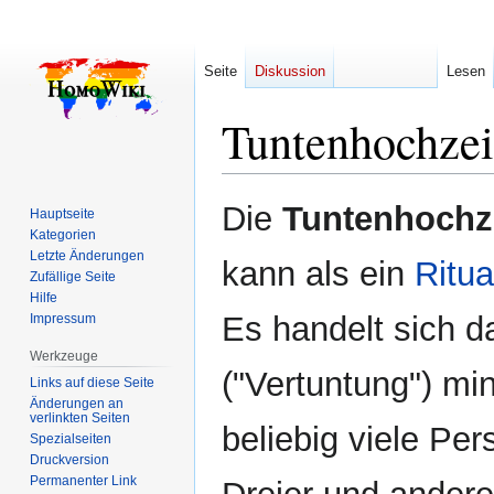
Seite
Diskussion
Lesen
Tuntenhochzei
Zur
Zur
Die
Tuntenhochz
Hauptseite
Navigation
Suche
Kategorien
springen
springen
Letzte Änderungen
kann als ein
Ritua
Zufällige Seite
Hilfe
Es handelt sich d
Impressum
Werkzeuge
("Vertuntung") m
Links auf diese Seite
Änderungen an
verlinkten Seiten
beliebig viele P
Spezialseiten
Druckversion
Permanenter Link